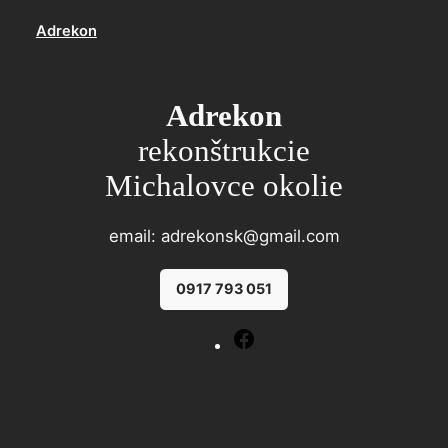
Prejsť
Adrekon
na
obsah
Adrekon
rekonštrukcie
Michalovce okolie
email: adrekonsk@gmail.com
0917 793 051
Facebook